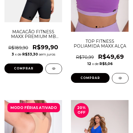
MACACÃO FITNESS
MAXX PREMIUM MB
SHORTS
TOP FITNESS
POLIAMIDA MAXX ALÇA
R$99,90
R$189,90
3
x de
R$33,30
sem juros
R$49,69
R$70,99
12
x de
R$5,06
COMPRAR
COMPRAR
MODO FÉRIAS ATIVADO
20
%
OFF