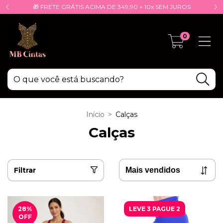
🎁 FRETE GRÁTIS ACIMA DE 349,90 + 10x SEM JUROS
0
Início
>
Calças
Calças
Filtrar
28
%
LEVE 3 PAGUE 2
OFF