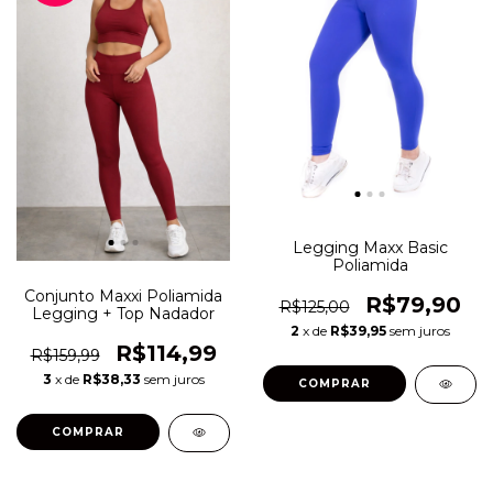
Legging Maxx Basic
Poliamida
Conjunto Maxxi Poliamida
R$79,90
R$125,00
Legging + Top Nadador
2
x de
R$39,95
sem juros
R$114,99
R$159,99
3
x de
R$38,33
sem juros
COMPRAR
COMPRAR