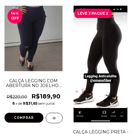
14
%
LEVE 3 PAGUE 2
OFF
CALÇA LEGGING COM
ABERTURA NO JOELHO -
LINHA EMANA CONFORT
- MB Cintas
R$189,90
R$220,00
6
x de
R$31,65
sem juros
COMPRAR
CALÇA LEGGING PRETA -