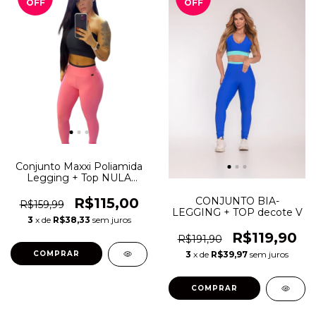
OFF
OFF
Conjunto Maxxi Poliamida
Legging + Top NULA
MANGA
CONJUNTO BIA-
R$115,00
R$159,99
LEGGING + TOP decote V
3
x de
R$38,33
sem juros
R$119,90
R$191,90
3
x de
R$39,97
sem juros
COMPRAR
COMPRAR