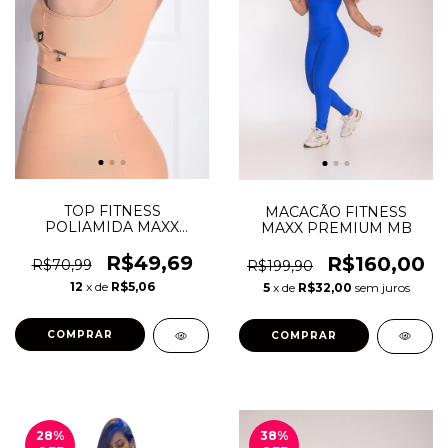
TOP FITNESS
MACACÃO FITNESS
POLIAMIDA MAXX
MAXX PREMIUM MB
NADADOR DECOTE V
R$49,69
R$160,00
R$70,99
R$199,90
12
x de
R$5,06
5
x de
R$32,00
sem juros
COMPRAR
COMPRAR
28
%
38
%